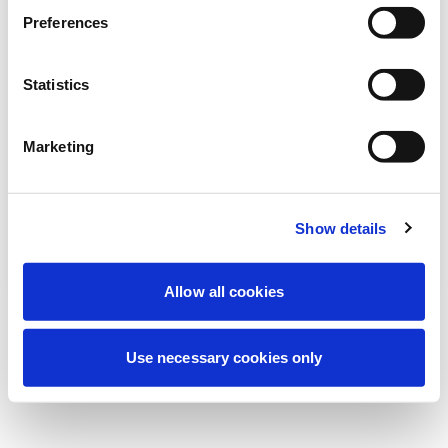
Deneyiminizi iyileştirmek için şu anda
Preferences
planlanmış bakım yapıyoruz. Merak
etmeyin, kısa süre içinde tekrar çevrimiçi
Statistics
olacağız.
Marketing
Tekrar dene
Bize Ulaşın
Show details
Allow all cookies
Use necessary cookies only