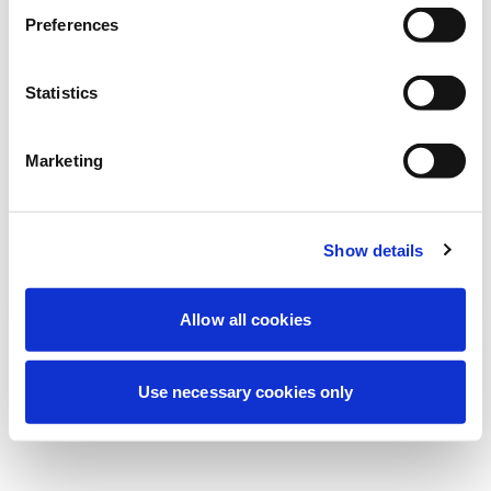
Deneyiminizi iyileştirmek için şu anda
Preferences
planlanmış bakım yapıyoruz. Merak
etmeyin, kısa süre içinde tekrar çevrimiçi
Statistics
olacağız.
Marketing
Tekrar dene
Bize Ulaşın
Show details
Allow all cookies
Use necessary cookies only